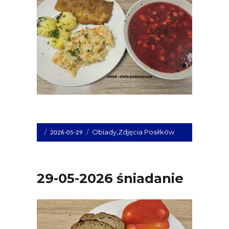
Opublikowano
Kategorie
Obiady
,
Zdjęcia Posiłków
2026-05-29
dnia
29-05-2026 śniadanie