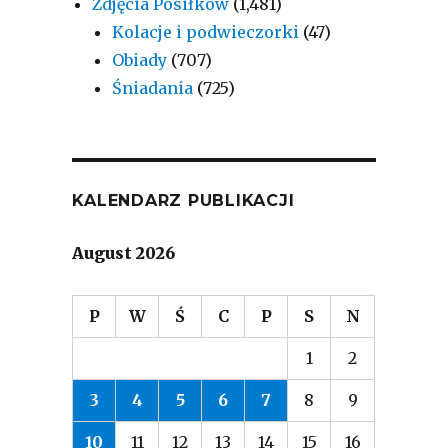
Zdjęcia Posiłków
(1,481)
Kolacje i podwieczorki
(47)
Obiady
(707)
Śniadania
(725)
KALENDARZ PUBLIKACJI
August 2026
P
W
Ś
C
P
S
N
1
2
3
4
5
6
7
8
9
10
11
12
13
14
15
16