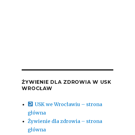
06-08-2

2026-
ŻYWIENIE DLA ZDROWIA W USK
WROCŁAW
USK we Wrocławiu – strona
główna
Żywienie dla zdrowia – strona
główna