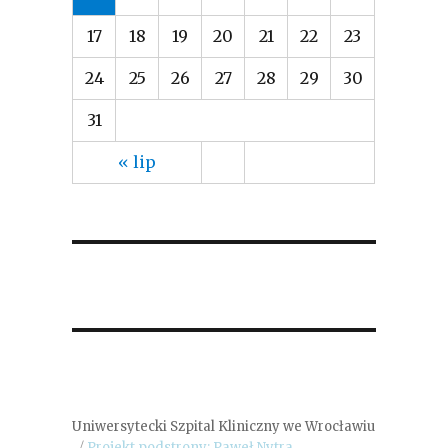
17
18
19
20
21
22
23
24
25
26
27
28
29
30
31
« lip
Uniwersytecki Szpital Kliniczny we Wrocławiu
Projekt podstrony: Paweł Nytra