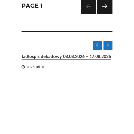
Posts
PAGE
1
NEXT
navigation
PAG
E


Jadłospis dekadowy 08.08.2026 – 17.08.2026

2026-08-10