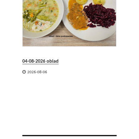
04-08-2026 obiad

2026-08-06
04-08-2

2026-