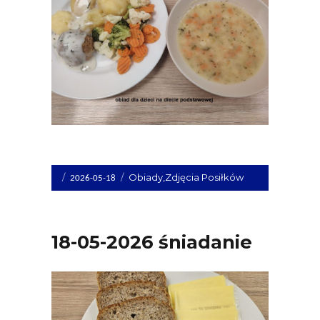
Opublikowano
Kategorie
Obiady
,
Zdjęcia Posiłków
2026-05-18
dnia
18-05-2026 śniadanie