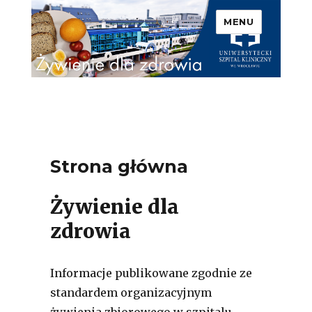
MENU
Uniwersytecki Szpital
Kliniczny we Wrocławiu –
Żywienie dla zdrowia
Strona główna
Żywienie dla
zdrowia
Informacje publikowane zgodnie ze
standardem organizacyjnym
żywienia zbiorowego w szpitalu.