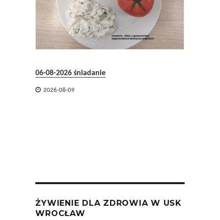
05-08-2026 obiad
05-08-


2026-08-09
2026
ŻYWIENIE DLA ZDROWIA W USK
WROCŁAW