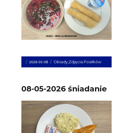
Opublikowano
Kategorie
Obiady
,
Zdjęcia Posiłków
2026-05-08
dnia
08-05-2026 śniadanie