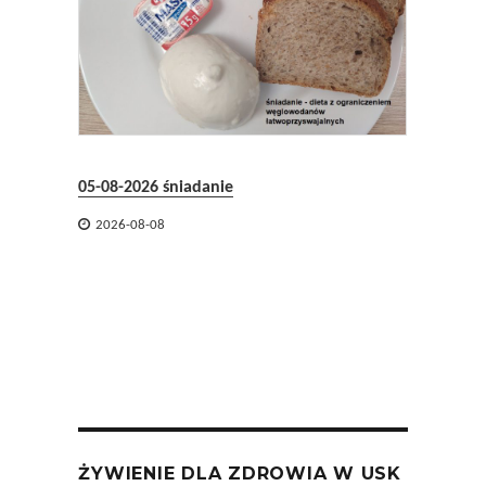
04-08-2
05-08-2026 śniadanie

2026-

2026-08-08
ŻYWIENIE DLA ZDROWIA W USK