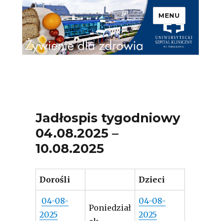
MENU
Uniwersytecki Szpital
Kliniczny we Wrocławiu –
Żywienie dla zdrowia
Jadłospis tygodniowy
04.08.2025 –
10.08.2025
Dorośli
Dzieci
04-08-
04-08-
Poniedział
2025
2025