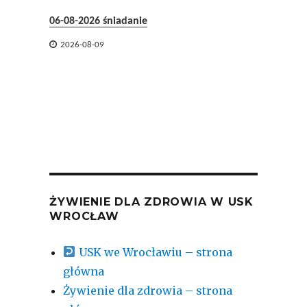
06-08-2026 śniadanie
05-08-2


2026-08-09
2026-
ŻYWIENIE DLA ZDROWIA W USK
WROCŁAW
USK we Wrocławiu – strona
główna
Żywienie dla zdrowia – strona