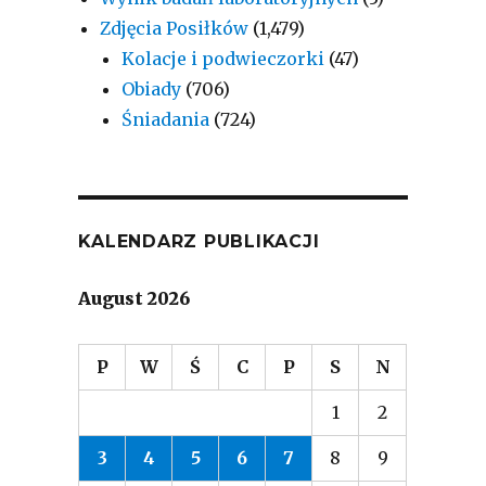
Zdjęcia Posiłków
(1,479)
Kolacje i podwieczorki
(47)
Obiady
(706)
Śniadania
(724)
KALENDARZ PUBLIKACJI
August 2026
P
W
Ś
C
P
S
N
1
2
3
4
5
6
7
8
9