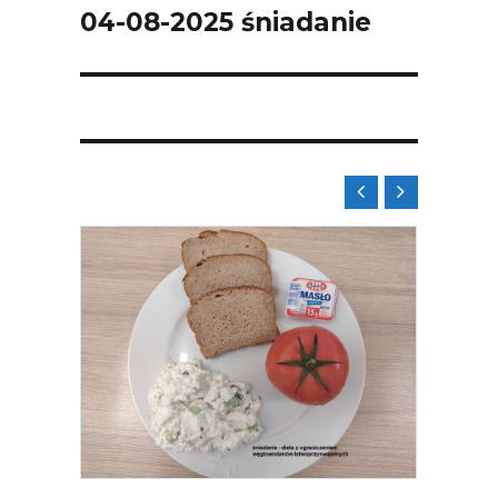
04-08-2025 śniadanie
Next
post:


08.2026