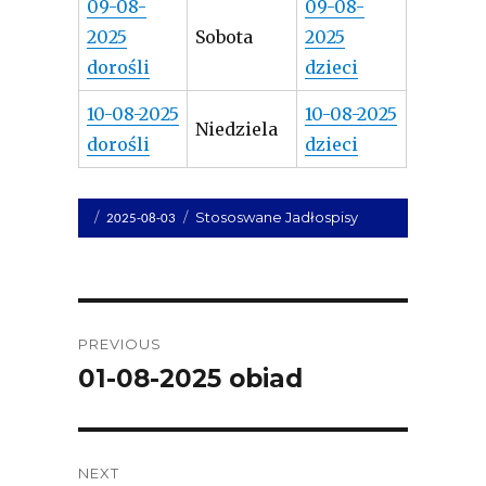
09-08-
09-08-
2025
Sobota
2025
dorośli
dzieci
10-08-2025
10-08-2025
Niedziela
dorośli
dzieci
Opublikowano
Kategorie
Stososwane Jadłospisy
2025-08-03
dnia
Post
PREVIOUS
navigation
01-08-2025 obiad
Previous
post:
NEXT