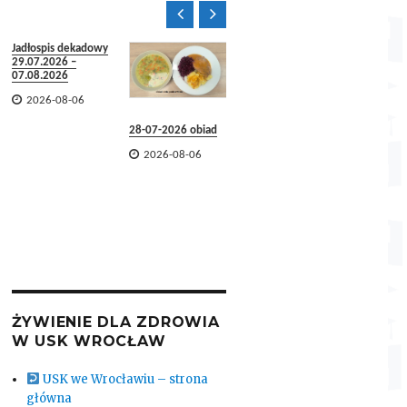


Jadłospis dekadowy
29.07.2026 –
07.08.2026

2026-08-06
28-07-2026 obiad
27-07-2

2026-08-06

2026-
28-07-2026
śniadanie

2026-08-06
ŻYWIENIE DLA ZDROWIA
W USK WROCŁAW
USK we Wrocławiu – strona
główna