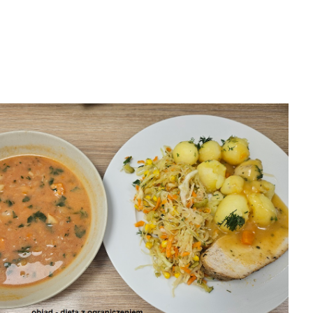
6 obiad
30-07-2026
29-07-2026 obiad
29-07-2026
śniadanie
śniadanie

8-06
2026-08-06


2026-08-06
2026-08-06