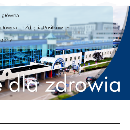
 Szpital Kliniczny we Wrocław
a główna
zdrowia
a główna
Zdjęcia Posiłków
rgeny