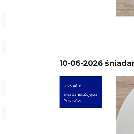
10-06-2026 śniada
Opublikowano
2026-06-10
dnia
Kategorie
Śniadania
,
Zdjęcia
Posiłków