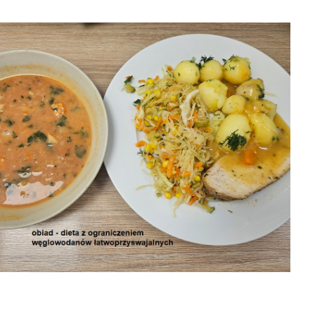
26
30-07-2026 obiad
30-07-2026
29-07-2026 obiad
śniadanie


2026-08-06
2026-08-06

8-06
2026-08-06