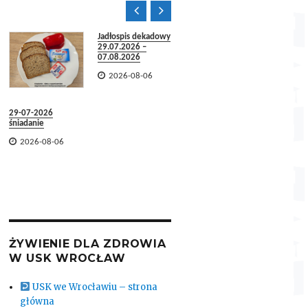


Jadłospis dekadowy
29.07.2026 –
07.08.2026

2026-08-06
28-07-2026 obiad
29-07-2026

2026-08-06
śniadanie
28-07-2

2026-08-06
śniadani

2026-
ŻYWIENIE DLA ZDROWIA
W USK WROCŁAW
USK we Wrocławiu – strona
główna