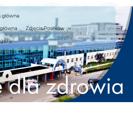
 Szpital Kliniczny we Wrocław
a główna
zdrowia
a główna
Zdjęcia Posiłków
rgeny