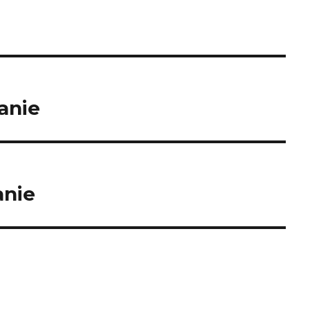
anie
anie