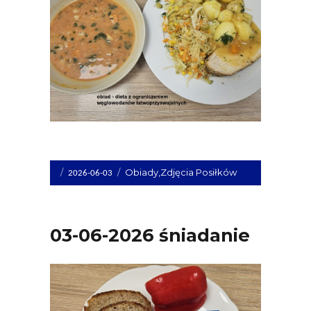
Opublikowano
Kategorie
Obiady
,
Zdjęcia Posiłków
2026-06-03
dnia
03-06-2026 śniadanie