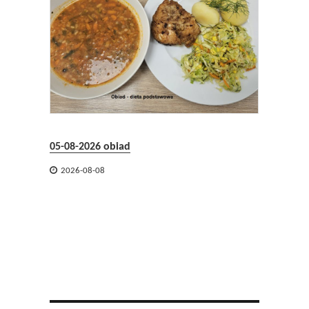
05-08-2026 obiad
05-08-2


2026-08-08
2026-