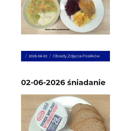
Opublikowano
Kategorie
Obiady
,
Zdjęcia Posiłków
2026-06-02
dnia
02-06-2026 śniadanie