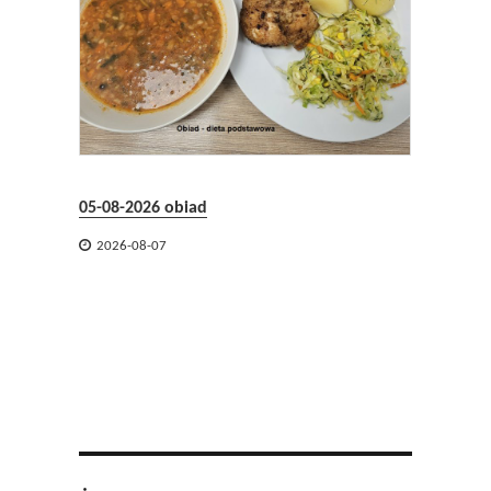
05-08-2026 obiad
05-08-2


2026-08-07
2026-