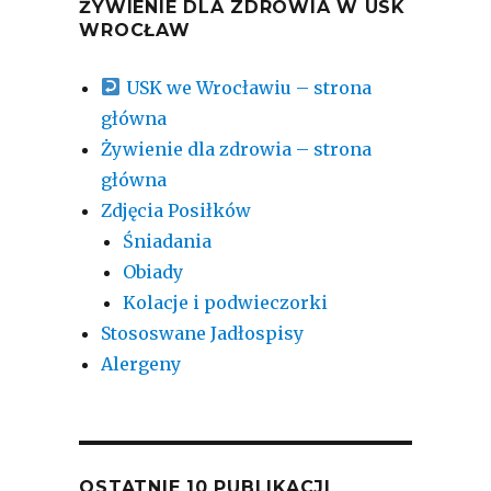
ŻYWIENIE DLA ZDROWIA W USK
WROCŁAW
USK we Wrocławiu – strona
główna
Żywienie dla zdrowia – strona
główna
Zdjęcia Posiłków
Śniadania
Obiady
Kolacje i podwieczorki
Stososwane Jadłospisy
Alergeny
OSTATNIE 10 PUBLIKACJI