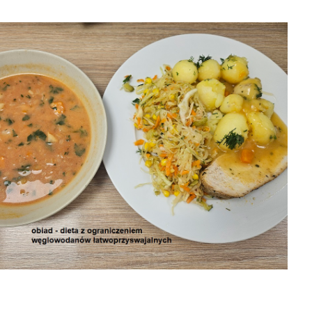
31-07-2026 obiad
31-07-2026
30-07-2026 obiad
30-0
śniadanie
śniad

2026-08-06

2026-08-06


2026-08-06
20