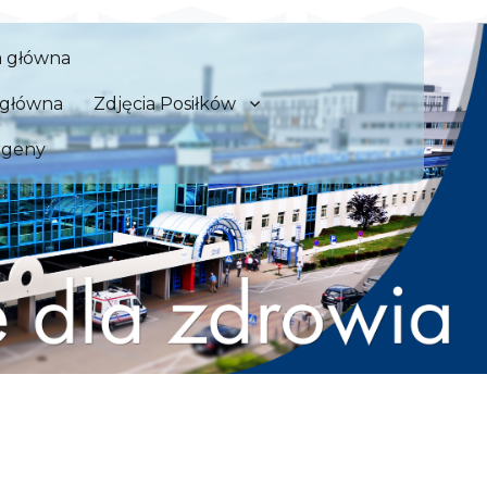
 Szpital Kliniczny we Wrocław
a główna
zdrowia
a główna
Zdjęcia Posiłków
rgeny