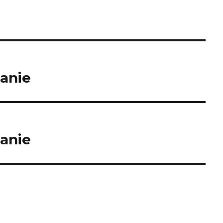
anie
anie