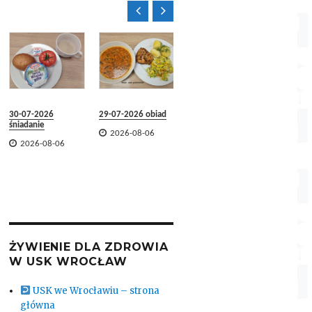


Jadłospis dekad
29.07.2026 –
07.08.2026

2026-08-06
7-2026
29-07-2026 obiad
29-07-2026
anie
śniadanie

2026-08-06

26-08-06
2026-08-06
ŻYWIENIE DLA ZDROWIA
W USK WROCŁAW
USK we Wrocławiu – strona
główna