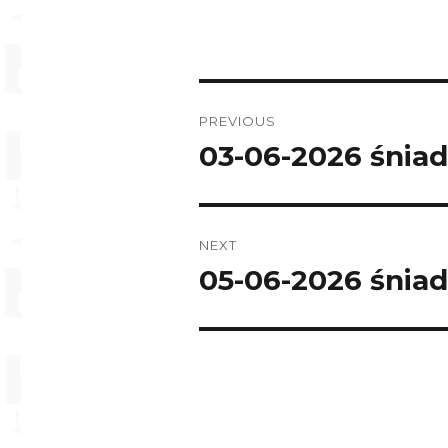
Post
PREVIOUS
navigation
03-06-2026 śniad
Previous
post:
NEXT
05-06-2026 śniad
Next
post: