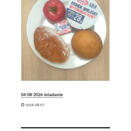
03-08-2

2026-
04-08-2026 śniadanie

2026-08-07