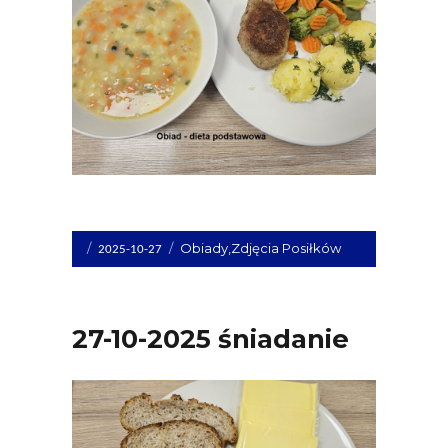
Opublikowano
Kategorie
Obiady
,
Zdjęcia Posiłków
2025-10-27
dnia
27-10-2025 śniadanie