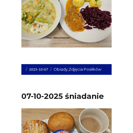
Opublikowano
Kategorie
Obiady
,
Zdjęcia Posiłków
2025-10-07
dnia
07-10-2025 śniadanie