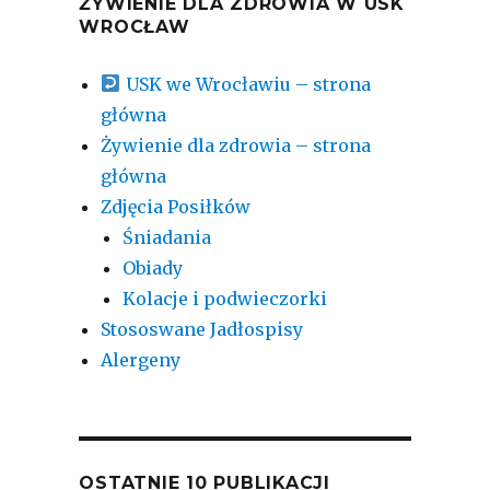
ŻYWIENIE DLA ZDROWIA W USK
WROCŁAW
USK we Wrocławiu – strona
główna
Żywienie dla zdrowia – strona
główna
Zdjęcia Posiłków
Śniadania
Obiady
Kolacje i podwieczorki
Stososwane Jadłospisy
Alergeny
OSTATNIE 10 PUBLIKACJI