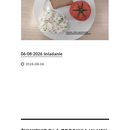
06-08-2026 śniadanie
05-08-2


2026-08-06
2026-