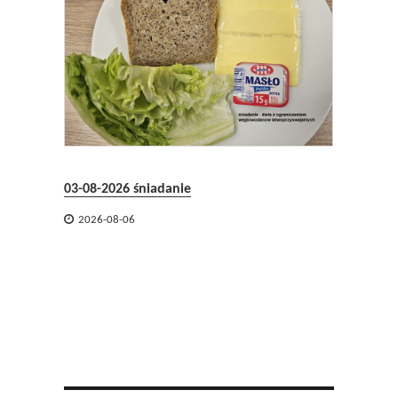
31-07-2
03-08-2026 śniadanie

2026-

2026-08-06