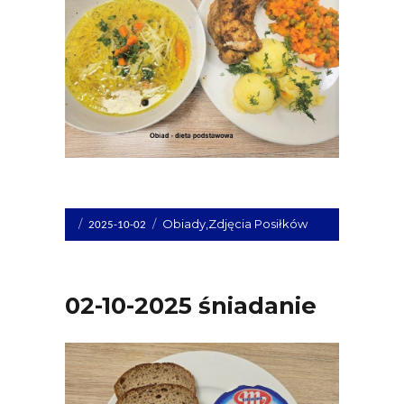
Opublikowano
Kategorie
Obiady
,
Zdjęcia Posiłków
2025-10-02
dnia
02-10-2025 śniadanie