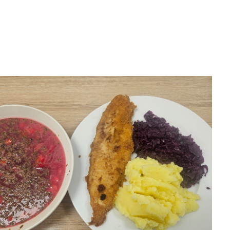
6 obiad
30-07-2026
29-07-2026 obiad
29-07-2026
śniadanie
śniadanie

8-06
2026-08-06


2026-08-06
2026-08-06