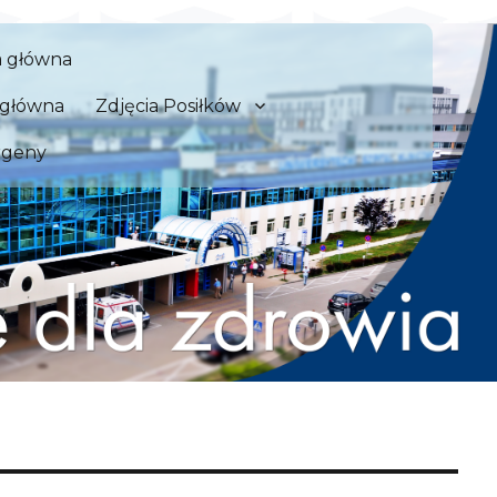
 Szpital Kliniczny we Wrocław
a główna
zdrowia
a główna
Zdjęcia Posiłków
rgeny