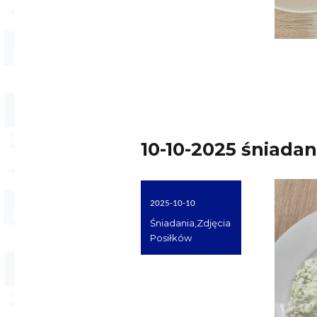
10-10-2025 śniadan
Opublikowano
2025-10-10
dnia
Kategorie
Śniadania
,
Zdjęcia
Posiłków