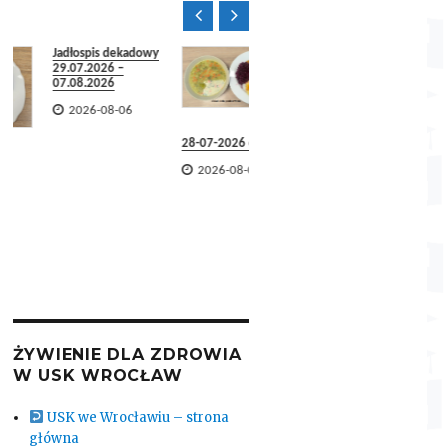


Jadłospis dekadowy
29.07.2026 –
07.08.2026

2026-08-06
28-07-2026 obiad
27-07-2

2026-08-06

2026-
28-07-2026
śniadanie

2026-08-06
ŻYWIENIE DLA ZDROWIA
W USK WROCŁAW
USK we Wrocławiu – strona
główna