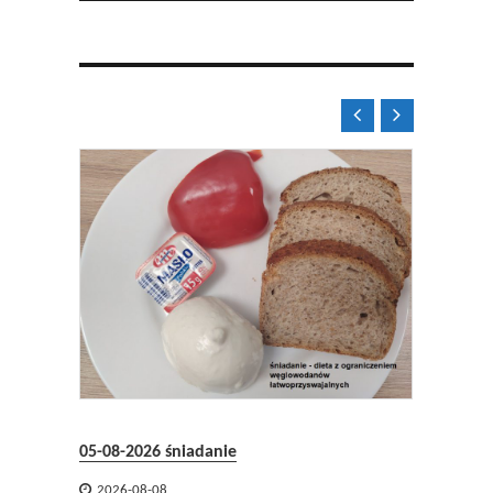


04-08-2026 obia
05-08-2026 śniadanie

2026-08-08

2026-08-08