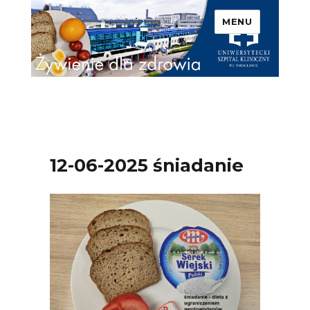
MENU
Uniwersytecki Szpital
Kliniczny we Wrocławiu –
Żywienie dla zdrowia
12-06-2025 śniadanie