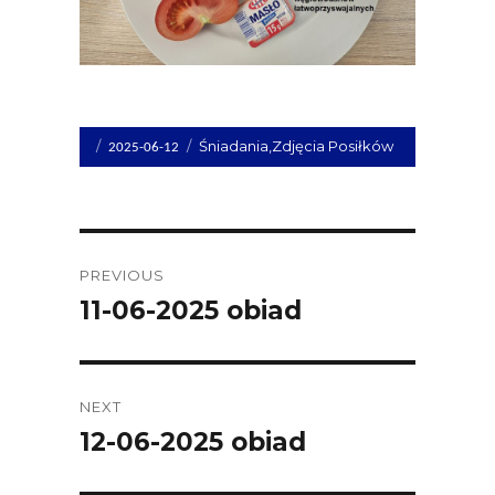
Opublikowano
Kategorie
Śniadania
,
Zdjęcia Posiłków
2025-06-12
dnia
Post
PREVIOUS
navigation
11-06-2025 obiad
Previous
post:
NEXT
12-06-2025 obiad
Next
post: