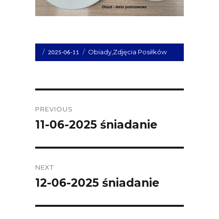
Opublikowano
Kategorie
Obiady
,
Zdjęcia Posiłków
2025-06-11
dnia
Post
PREVIOUS
navigation
11-06-2025 śniadanie
Previous
post:
NEXT
12-06-2025 śniadanie
Next
post: