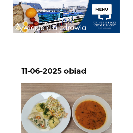
MENU
Uniwersytecki Szpital
Kliniczny we Wrocławiu –
Żywienie dla zdrowia
11-06-2025 obiad