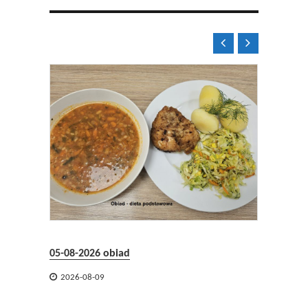


05-08-2026 obiad
05-08-2


2026-08-09
2026-