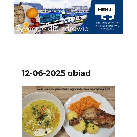
MENU
Uniwersytecki Szpital
Kliniczny we Wrocławiu –
Żywienie dla zdrowia
12-06-2025 obiad