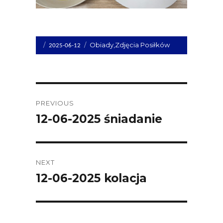
Opublikowano
Kategorie
Obiady
,
Zdjęcia Posiłków
2025-06-12
dnia
Post
PREVIOUS
navigation
12-06-2025 śniadanie
Previous
post:
NEXT
12-06-2025 kolacja
Next
post: