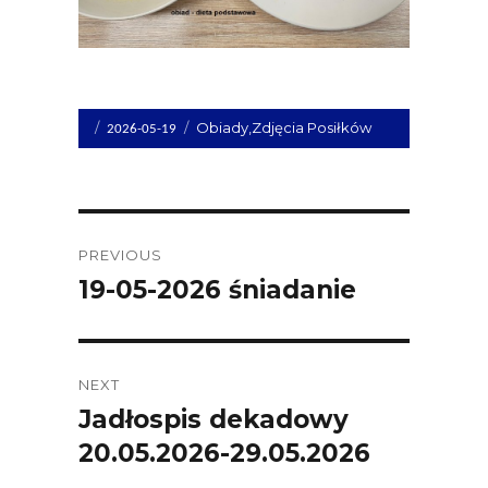
Opublikowano
Kategorie
Obiady
,
Zdjęcia Posiłków
2026-05-19
dnia
Post
PREVIOUS
navigation
19-05-2026 śniadanie
Previous
post:
NEXT
Jadłospis dekadowy
Next
20.05.2026-29.05.2026
post: