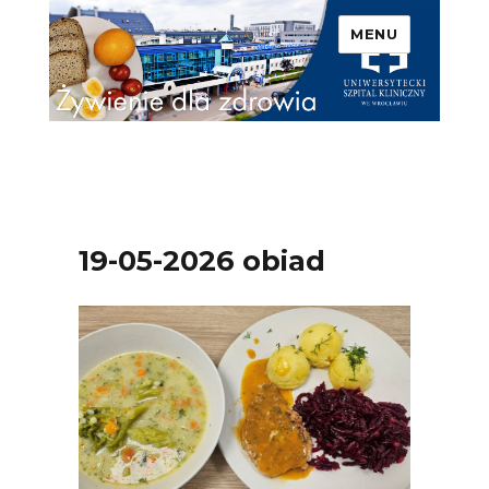
MENU
Uniwersytecki Szpital
Kliniczny we Wrocławiu –
Żywienie dla zdrowia
19-05-2026 obiad