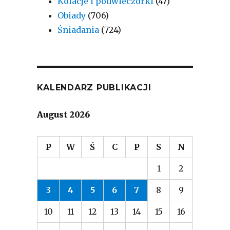
Kolacje i podwieczorki
(47)
Obiady
(706)
Śniadania
(724)
KALENDARZ PUBLIKACJI
August 2026
P
W
Ś
C
P
S
N
1
2
3
4
5
6
7
8
9
10
11
12
13
14
15
16