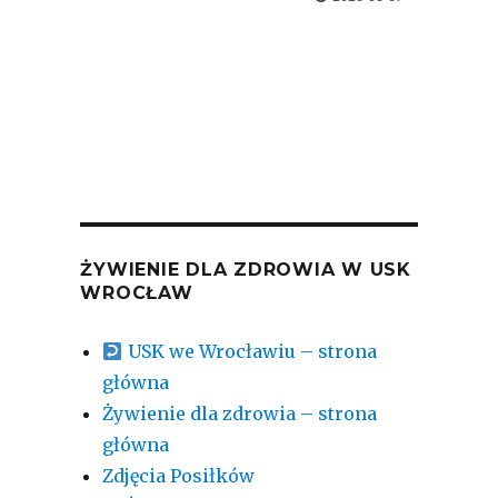
04-08-2

2026-
ŻYWIENIE DLA ZDROWIA W USK
WROCŁAW
USK we Wrocławiu – strona
główna
Żywienie dla zdrowia – strona
główna
Zdjęcia Posiłków