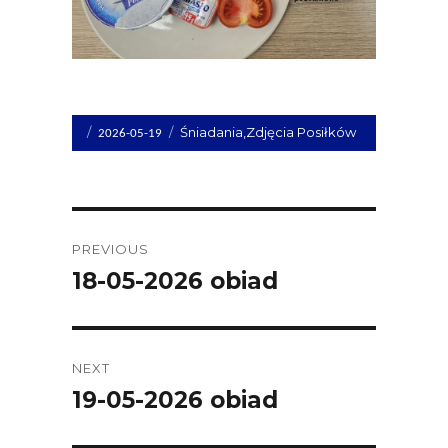
Opublikowano
Kategorie
Śniadania
,
Zdjęcia Posiłków
2026-05-19
dnia
Post
PREVIOUS
navigation
18-05-2026 obiad
Previous
post:
NEXT
19-05-2026 obiad
Next
post: