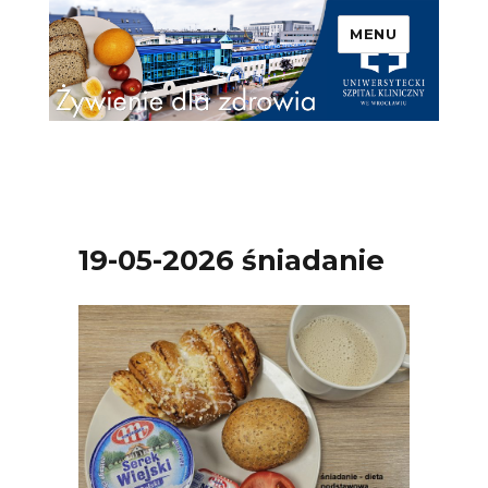
MENU
Uniwersytecki Szpital
Kliniczny we Wrocławiu –
Żywienie dla zdrowia
19-05-2026 śniadanie