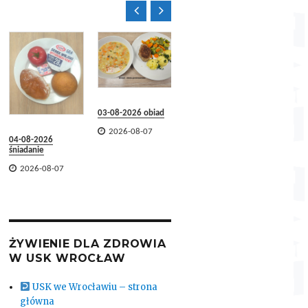


31-07-2026 obiad
03-08-2026 obiad
03-08-2026
31-07-2
śniadanie
śniadani

2026-08-07

2026-08-07


2026-08-07
2026-
ŻYWIENIE DLA ZDROWIA
W USK WROCŁAW
USK we Wrocławiu – strona
główna