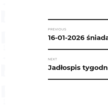
Post
PREVIOUS
navigation
16-01-2026 śniad
Previous
post:
NEXT
Jadłospis tygodn
Next
post: