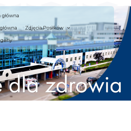
 Szpital Kliniczny we Wrocław
a główna
zdrowia
a główna
Zdjęcia Posiłków
rgeny