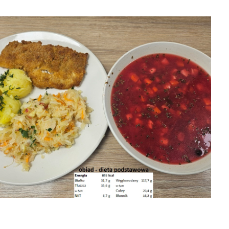
04-08-2026 obiad
6 obiad
05-08-2026
śniadanie

2026-08-07
8-07
04-08-2026

2026-08-07
śniadanie

2026-08-07