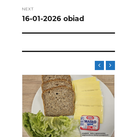
NEXT
16-01-2026 obiad
Next
post:

