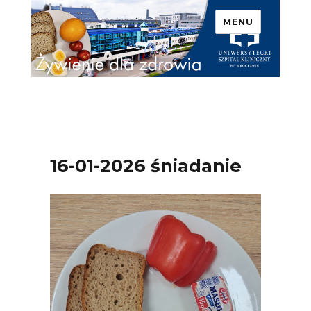
MENU
Uniwersytecki Szpital
Kliniczny we Wrocławiu –
Żywienie dla zdrowia
16-01-2026 śniadanie