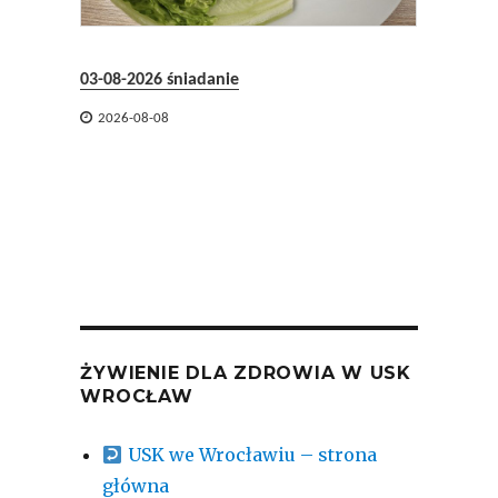
31-07-2
03-08-2026 śniadanie

2026-

2026-08-08
ŻYWIENIE DLA ZDROWIA W USK
WROCŁAW
USK we Wrocławiu – strona
główna