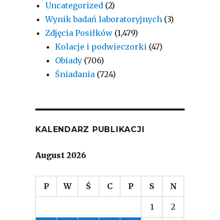
Uncategorized
(2)
Wynik badań laboratoryjnych
(3)
Zdjęcia Posiłków
(1,479)
Kolacje i podwieczorki
(47)
Obiady
(706)
Śniadania
(724)
KALENDARZ PUBLIKACJI
August 2026
P
W
Ś
C
P
S
N
1
2