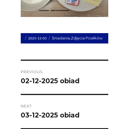
Opublikowano
Kategorie
Śniadania
,
Zdjęcia Posiłków
2025-12-03
dnia
Post
PREVIOUS
navigation
02-12-2025 obiad
Previous
post:
NEXT
03-12-2025 obiad
Next
post: