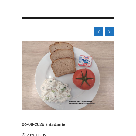


08.2026
06-08-2026 śniadanie
05-08-2


2026-08-09
2026-