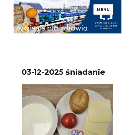
MENU
Uniwersytecki Szpital
Kliniczny we Wrocławiu –
Żywienie dla zdrowia
03-12-2025 śniadanie