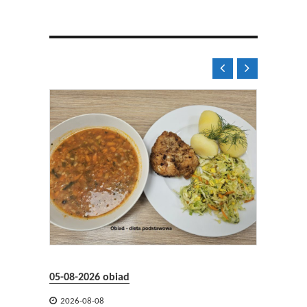


05-08-2026 obiad
05-08-2


2026-08-08
2026-