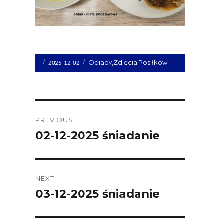
Opublikowano
Kategorie
Obiady
,
Zdjęcia Posiłków
2025-12-02
dnia
Post
PREVIOUS
navigation
02-12-2025 śniadanie
Previous
post:
NEXT
03-12-2025 śniadanie
Next
post: