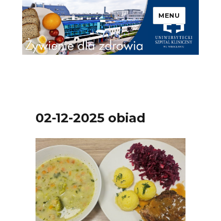
MENU
Uniwersytecki Szpital
Kliniczny we Wrocławiu –
Żywienie dla zdrowia
02-12-2025 obiad