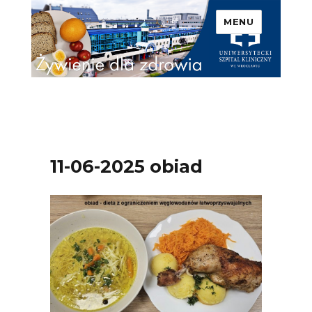
MENU
Uniwersytecki Szpital
Kliniczny we Wrocławiu –
Żywienie dla zdrowia
11-06-2025 obiad