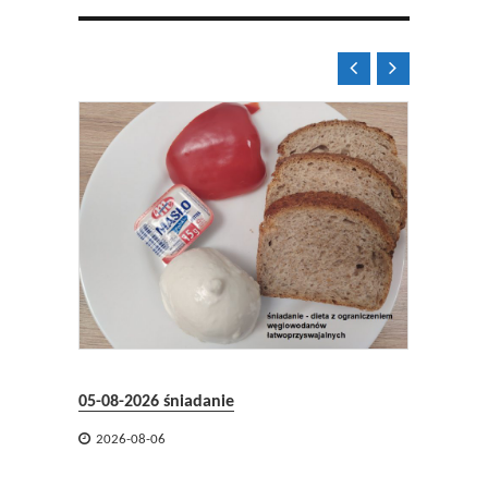


04-08-2
05-08-2026 śniadanie

2026-

2026-08-06