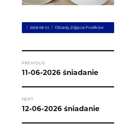
Opublikowano
Kategorie
Obiady
,
Zdjęcia Posiłków
2026-06-11
dnia
Post
PREVIOUS
navigation
11-06-2026 śniadanie
Previous
post:
NEXT
12-06-2026 śniadanie
Next
post: