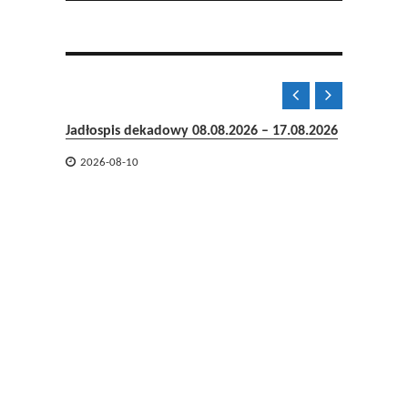


Jadłospis dekadowy 08.08.2026 – 17.08.2026

2026-08-10
06-08-2

2026-