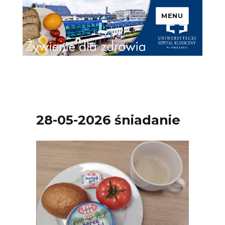
MENU
Uniwersytecki Szpital
Kliniczny we Wrocławiu –
Żywienie dla zdrowia
28-05-2026 śniadanie