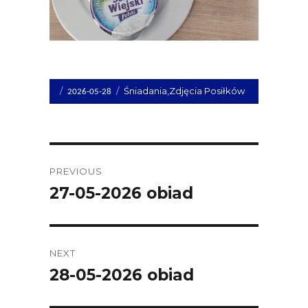
Opublikowano
Kategorie
Śniadania
,
Zdjęcia Posiłków
2026-05-28
dnia
Post
PREVIOUS
navigation
27-05-2026 obiad
Previous
post:
NEXT
28-05-2026 obiad
Next
post: