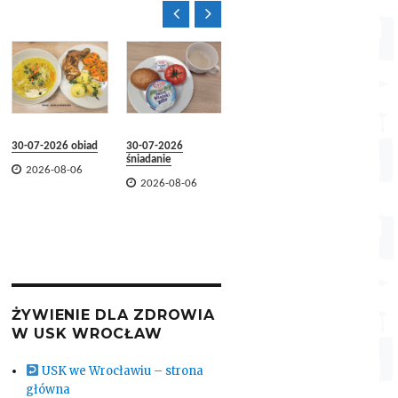


30-07-2026 obiad
30-07-2026
29-07-2026 obiad
29-07-2
śniadanie
śniadani


2026-08-06
2026-08-06


2026-08-06
2026-
ŻYWIENIE DLA ZDROWIA
W USK WROCŁAW
USK we Wrocławiu – strona
główna