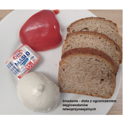
31-07-2026 obiad
6 obiad
03-08-2026
31-07-2026
śniadanie
śniadanie

2026-08-06
8-06


2026-08-06
2026-08-06