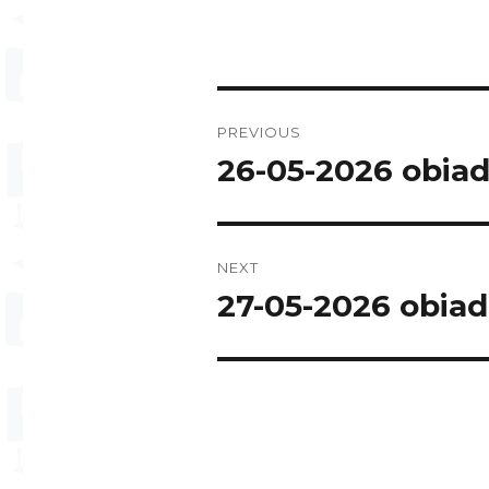
Post
PREVIOUS
navigation
26-05-2026 obia
Previous
post:
NEXT
27-05-2026 obiad
Next
post: