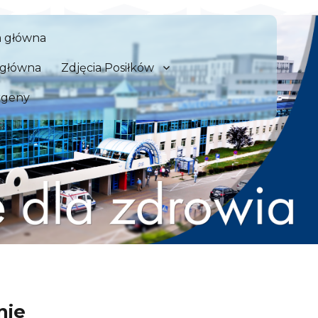
 Szpital Kliniczny we Wrocław
a główna
zdrowia
a główna
Zdjęcia Posiłków
rgeny
nie