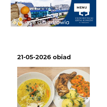
MENU
Uniwersytecki Szpital
Kliniczny we Wrocławiu –
Żywienie dla zdrowia
21-05-2026 obiad