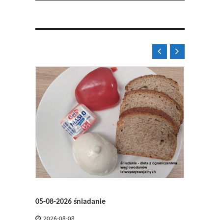


04-08-2
05-08-2026 śniadanie

2026-

2026-08-08