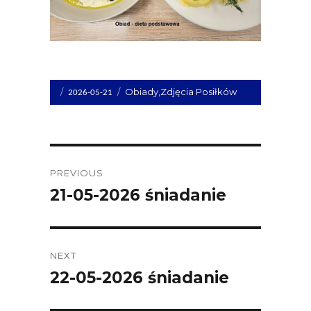
Opublikowano
Kategorie
Obiady
,
Zdjęcia Posiłków
2026-05-21
dnia
Post
PREVIOUS
navigation
21-05-2026 śniadanie
Previous
post:
NEXT
22-05-2026 śniadanie
Next
post: