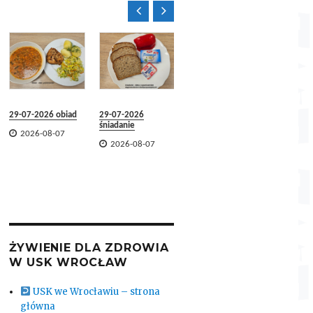


Jadłospis dekadowy
29.07.2026 –
07.08.2026

2026-08-07
28-07-2
29-07-2026 obiad
29-07-2026

2026-
śniadanie

2026-08-07

2026-08-07
ŻYWIENIE DLA ZDROWIA
W USK WROCŁAW
USK we Wrocławiu – strona
główna