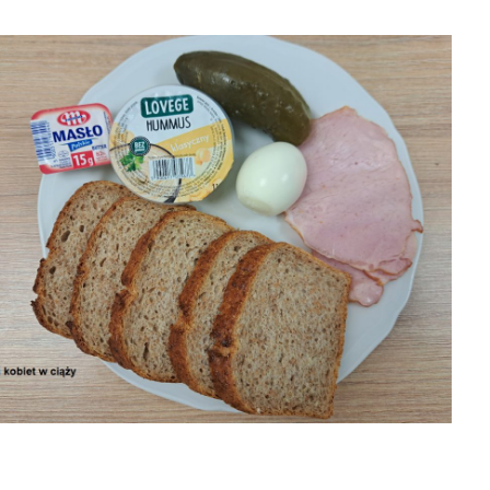
6 obiad
31-07-2026
30-07-2026 obiad
30-07-2026
śniadanie
śniadanie
8-07

2026-08-07


2026-08-07
2026-08-07