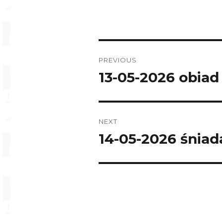
Post
PREVIOUS
navigation
13-05-2026 obiad
Previous
post:
NEXT
14-05-2026 śniad
Next
post: