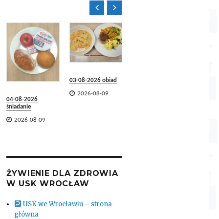


31-07-2
03-08-2026 obiad
03-08-2026
śniadanie

2026-

2026-08-09
04-08-2026

2026-08-09
śniadanie

2026-08-09
ŻYWIENIE DLA ZDROWIA
W USK WROCŁAW
USK we Wrocławiu – strona
główna