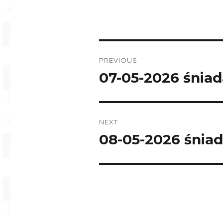
Post
PREVIOUS
navigation
07-05-2026 śniad
Previous
post:
NEXT
08-05-2026 śniad
Next
post: