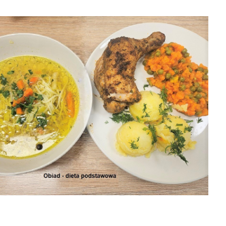
04-08-2026 obiad
26
05-08-2026 obiad
05-08-2026
śniadanie

2026-08-09

2026-08-09

8-09
2026-08-09