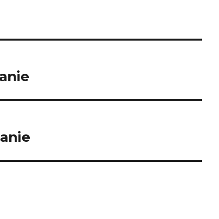
anie
anie