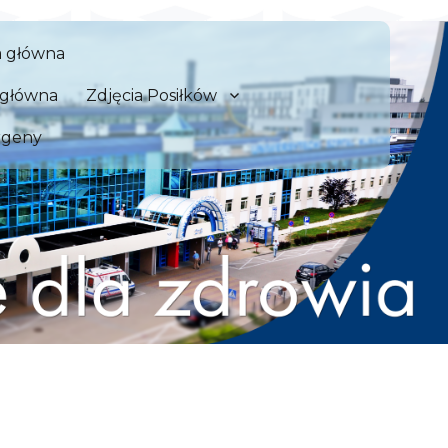
 Szpital Kliniczny we Wrocław
a główna
zdrowia
a główna
Zdjęcia Posiłków
rgeny