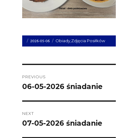
Opublikowano
Kategorie
Obiady
,
Zdjęcia Posiłków
2026-05-06
dnia
Post
PREVIOUS
navigation
06-05-2026 śniadanie
Previous
post:
NEXT
07-05-2026 śniadanie
Next
post: