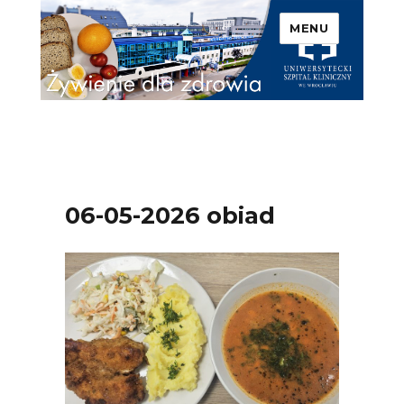
MENU
Uniwersytecki Szpital
Kliniczny we Wrocławiu –
Żywienie dla zdrowia
06-05-2026 obiad