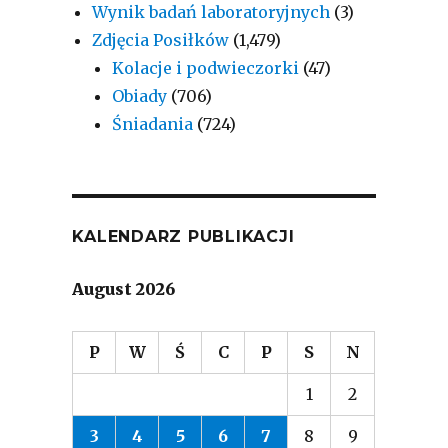
Wynik badań laboratoryjnych
(3)
Zdjęcia Posiłków
(1,479)
Kolacje i podwieczorki
(47)
Obiady
(706)
Śniadania
(724)
KALENDARZ PUBLIKACJI
August 2026
P
W
Ś
C
P
S
N
1
2
3
4
5
6
7
8
9