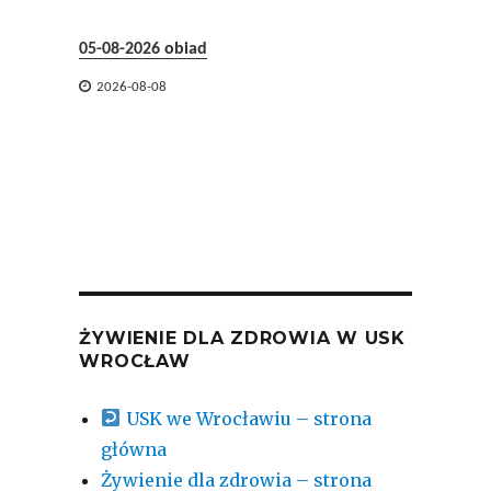
05-08-2026 obiad
05-08-2026


2026-08-08
2026-08-
ŻYWIENIE DLA ZDROWIA W USK
WROCŁAW
USK we Wrocławiu – strona
główna
Żywienie dla zdrowia – strona