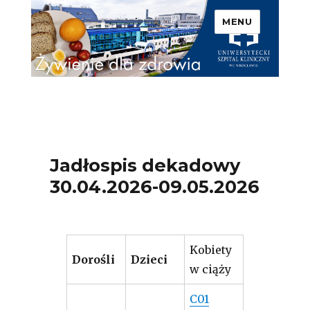
MENU
Uniwersytecki Szpital
Kliniczny we Wrocławiu –
Żywienie dla zdrowia
Jadłospis dekadowy
30.04.2026-09.05.2026
Kobiety
Dorośli
Dzieci
w ciąży
C01