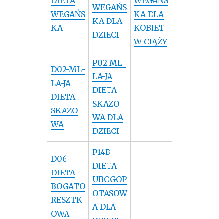
DIETA
WEGAŃS
WEGAŃS
WEGAŃS
KA DLA
KA DLA
KA
KOBIET
DZIECI
W CIĄŻY
P02-ML-
D02-ML-
LA-JA
LA-JA
DIETA
DIETA
SKAZO
SKAZO
WA DLA
WA
DZIECI
P14B
D06
DIETA
DIETA
UBOGOP
BOGATO
OTASOW
RESZTK
A DLA
OWA