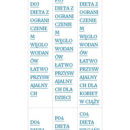
D03
DIETA Z
DIETA Z
DIETA Z
OGRANI
OGRANI
OGRANI
CZENIE
CZENIE
CZENIE
M
M
M
WĘGLO
WĘGLO
WĘGLO
WODAN
WODAN
WODAN
ÓW
ÓW
ÓW
ŁATWO
ŁATWO
ŁATWO
PRZYSW
PRZYSW
PRZYSW
AJALNY
AJALNY
AJALNY
CH DLA
CH DLA
CH
KOBIET
DZIECI
W CIĄŻY
C04
P04
D04
DIETA
DIETA