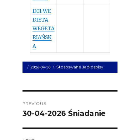
D01-WE
DIETA
WEGETA
RIAŃSK
A
Opublikowano
Kategorie
Stososwane Jadłospisy
2026-04-30
dnia
Post
PREVIOUS
navigation
30-04-2026 Śniadanie
Previous
post: