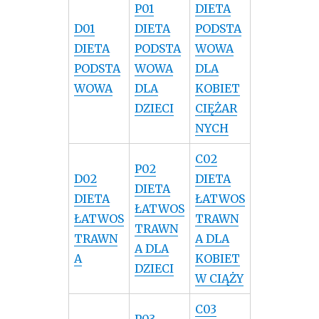
P01
DIETA
D01
DIETA
PODSTA
DIETA
PODSTA
WOWA
PODSTA
WOWA
DLA
WOWA
DLA
KOBIET
DZIECI
CIĘŻAR
NYCH
C02
P02
D02
DIETA
DIETA
DIETA
ŁATWOS
ŁATWOS
ŁATWOS
TRAWN
TRAWN
TRAWN
A DLA
A DLA
A
KOBIET
DZIECI
W CIĄŻY
C03
P03