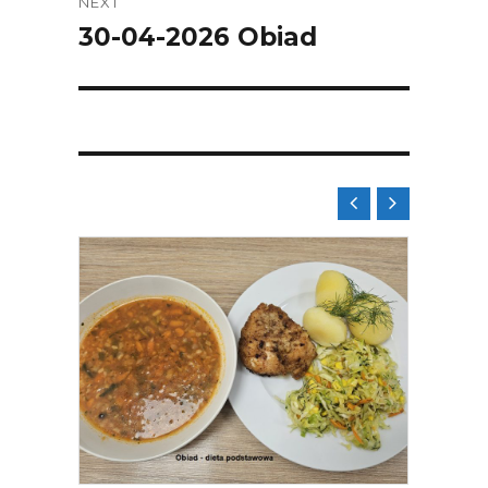
NEXT
30-04-2026 Obiad
Next
post:

