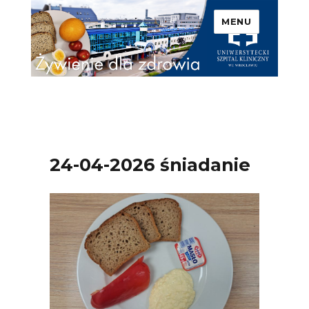
MENU
Uniwersytecki Szpital
Kliniczny we Wrocławiu –
Żywienie dla zdrowia
24-04-2026 śniadanie