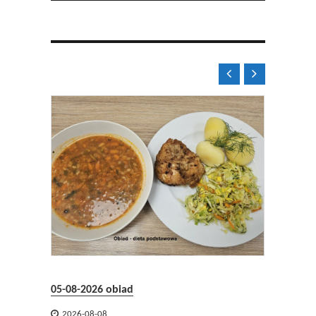


05-08-2026 obiad
05-08-2


2026-08-08
2026-