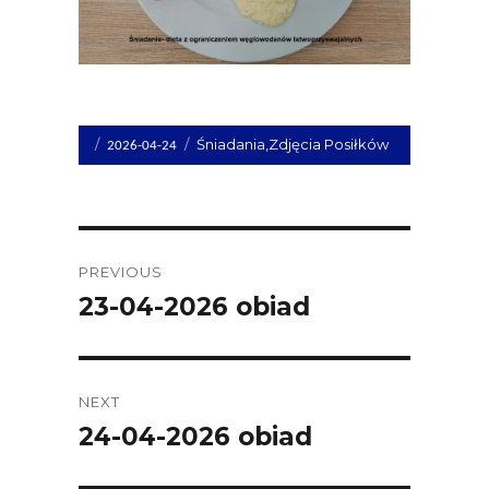
Opublikowano
Kategorie
Śniadania
,
Zdjęcia Posiłków
2026-04-24
dnia
Post
PREVIOUS
navigation
23-04-2026 obiad
Previous
post:
NEXT
24-04-2026 obiad
Next
post: