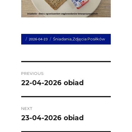
Opublikowano
Kategorie
Śniadania
,
Zdjęcia Posiłków
2026-04-23
dnia
Post
PREVIOUS
navigation
22-04-2026 obiad
Previous
post:
NEXT
23-04-2026 obiad
Next
post: