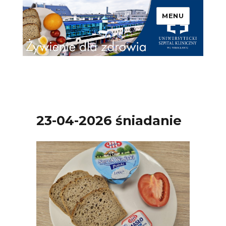
MENU
Uniwersytecki Szpital
Kliniczny we Wrocławiu –
Żywienie dla zdrowia
23-04-2026 śniadanie