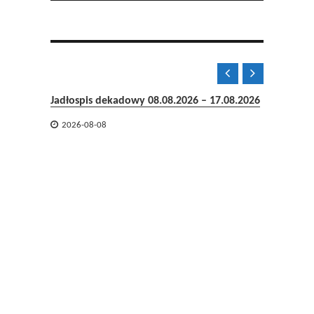


Jadłospis dekadowy 08.08.2026 – 17.08.2026

2026-08-08
06-08-2

2026-