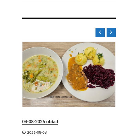


6 obiad
-08