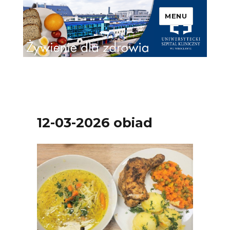
MENU
Uniwersytecki Szpital
Kliniczny we Wrocławiu –
Żywienie dla zdrowia
12-03-2026 obiad