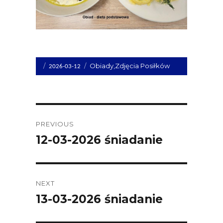
Opublikowano
Kategorie
Obiady
,
Zdjęcia Posiłków
2026-03-12
dnia
Post
PREVIOUS
navigation
12-03-2026 śniadanie
Previous
post:
NEXT
13-03-2026 śniadanie
Next
post: