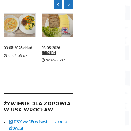


31-07-2026 obiad
03-08-2026 obiad
03-08-2026
31-07-2
śniadanie
śniadani

2026-08-07

2026-08-07


2026-08-07
2026-
ŻYWIENIE DLA ZDROWIA
W USK WROCŁAW
USK we Wrocławiu – strona
główna