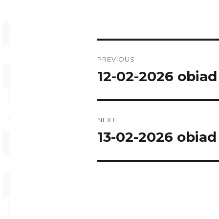
Post
PREVIOUS
navigation
12-02-2026 obiad
Previous
post:
NEXT
13-02-2026 obiad
Next
post: