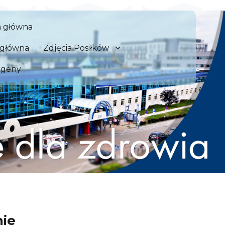
 Szpital Kliniczny we Wrocław
a główna
zdrowia
a główna
Zdjęcia Posiłków
rgeny
nie