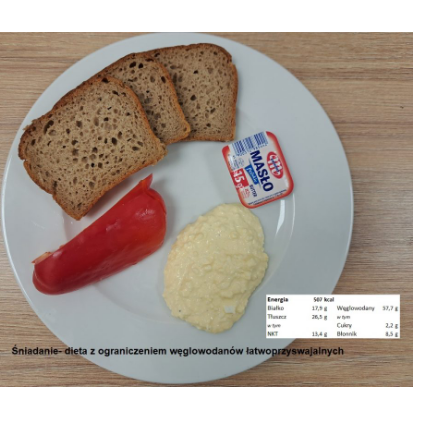
04-08-2026 obiad
6 obiad
05-08-2026
śniadanie

2026-08-07
8-07
04-08-2026

2026-08-07
śniadanie

2026-08-07