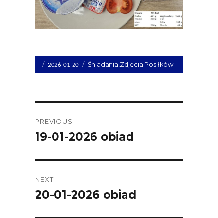
Opublikowano
Kategorie
Śniadania
,
Zdjęcia Posiłków
2026-01-20
dnia
Post
PREVIOUS
navigation
19-01-2026 obiad
Previous
post:
NEXT
20-01-2026 obiad
Next
post: