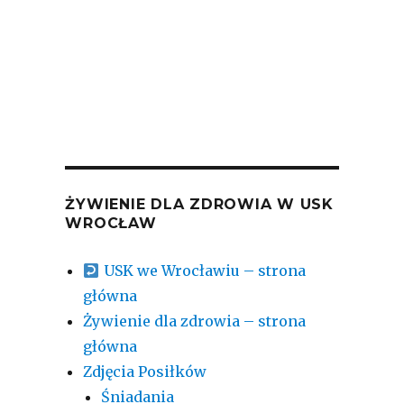
04-08-2

2026-
ŻYWIENIE DLA ZDROWIA W USK
WROCŁAW
USK we Wrocławiu – strona
główna
Żywienie dla zdrowia – strona
główna
Zdjęcia Posiłków
Śniadania