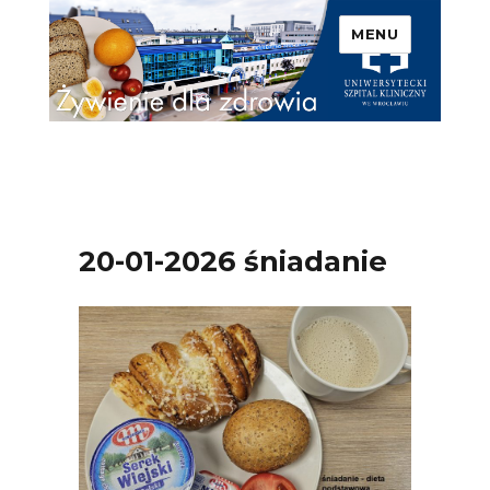
MENU
Uniwersytecki Szpital
Kliniczny we Wrocławiu –
Żywienie dla zdrowia
20-01-2026 śniadanie