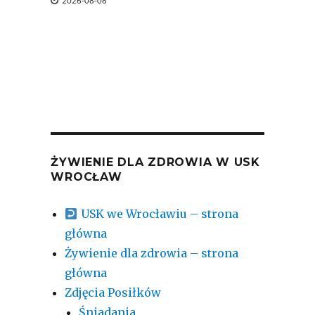


2026-08-08
2026-
ŻYWIENIE DLA ZDROWIA W USK
WROCŁAW
USK we Wrocławiu – strona
główna
Żywienie dla zdrowia – strona
główna
Zdjęcia Posiłków
Śniadania