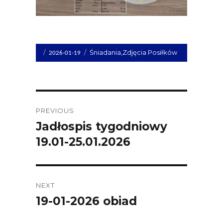
Opublikowano
Kategorie
Śniadania
,
Zdjęcia Posiłków
2026-01-19
dnia
Post
PREVIOUS
navigation
Jadłospis tygodniowy
Previous
19.01-25.01.2026
post:
NEXT
19-01-2026 obiad
Next
post: