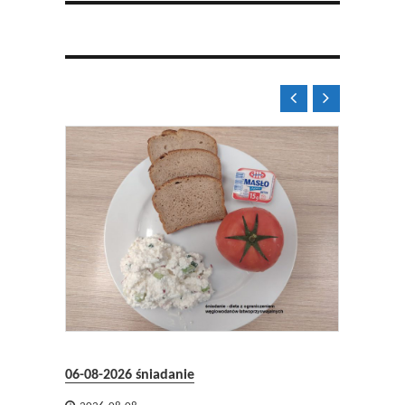


08.2026
06-08-2026 śniadanie
05-08-2