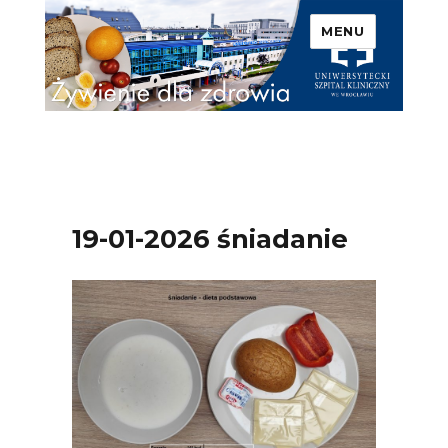
MENU
Uniwersytecki Szpital
Kliniczny we Wrocławiu –
Żywienie dla zdrowia
19-01-2026 śniadanie