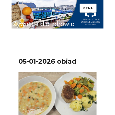
MENU
Uniwersytecki Szpital
Kliniczny we Wrocławiu –
Żywienie dla zdrowia
05-01-2026 obiad