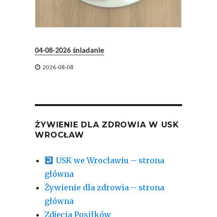

2026-
04-08-2026 śniadanie

2026-08-08
ŻYWIENIE DLA ZDROWIA W USK
WROCŁAW
USK we Wrocławiu – strona
główna
Żywienie dla zdrowia – strona
główna
Zdjęcia Posiłków