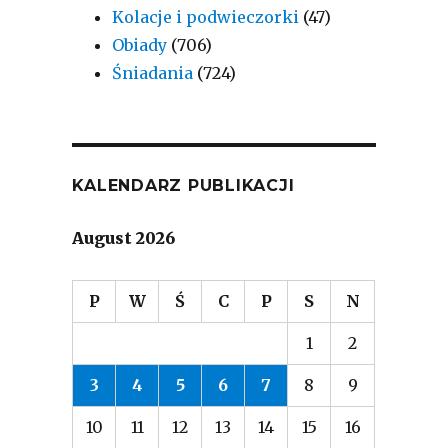
Kolacje i podwieczorki
(47)
Obiady
(706)
Śniadania
(724)
KALENDARZ PUBLIKACJI
August 2026
P
W
Ś
C
P
S
N
1
2
3
4
5
6
7
8
9
10
11
12
13
14
15
16