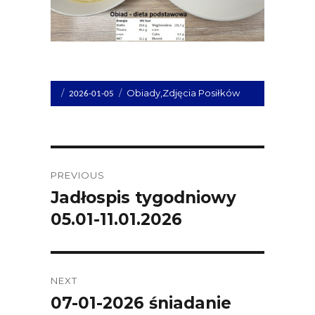
Opublikowano
Kategorie
Obiady
,
Zdjęcia Posiłków
2026-01-05
dnia
Post
PREVIOUS
navigation
Jadłospis tygodniowy
Previous
05.01-11.01.2026
post:
NEXT
07-01-2026 śniadanie
Next