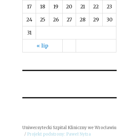
17
18
19
20
21
22
23
24
25
26
27
28
29
30
31
« lip
Uniwersytecki Szpital Kliniczny we Wrocławiu
Projekt podstrony: Paweł Nytra