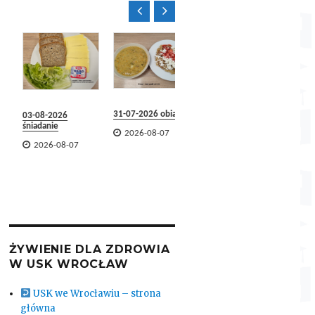


31-07-2026 obiad
03-08-2026
31-07-2026
30-07-2
śniadanie
śniadanie

2026-08-07

2026-


2026-08-07
2026-08-07
ŻYWIENIE DLA ZDROWIA
W USK WROCŁAW
USK we Wrocławiu – strona
główna