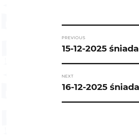
Post
PREVIOUS
navigation
15-12-2025 śniada
Previous
post:
NEXT
16-12-2025 śniad
Next
post: