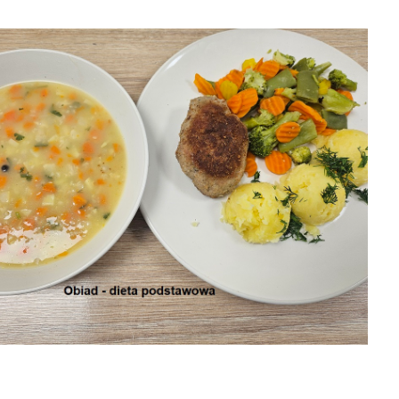
04-08-2026 obiad
26
03-08-2026 obiad

2026-08-07

2026-08-07
04-08-2026
8-07
śniadanie

2026-08-07