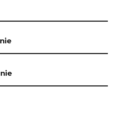
nie
anie