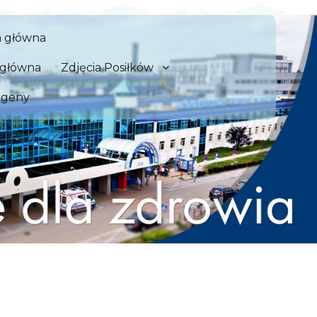
 Szpital Kliniczny we Wrocław
a główna
zdrowia
a główna
Zdjęcia Posiłków
rgeny