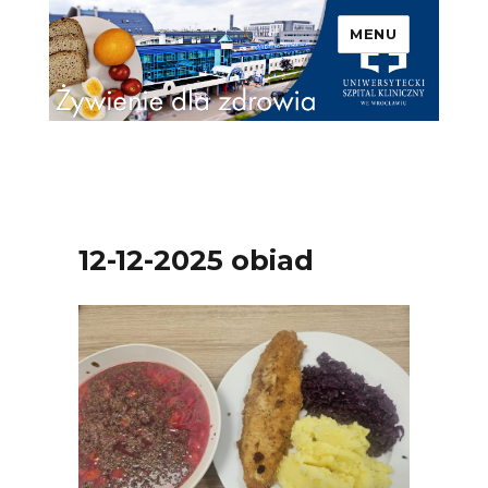
MENU
Uniwersytecki Szpital
Kliniczny we Wrocławiu –
Żywienie dla zdrowia
12-12-2025 obiad