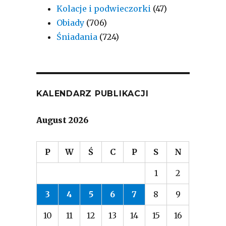
Kolacje i podwieczorki
(47)
Obiady
(706)
Śniadania
(724)
KALENDARZ PUBLIKACJI
August 2026
P
W
Ś
C
P
S
N
1
2
3
4
5
6
7
8
9
10
11
12
13
14
15
16