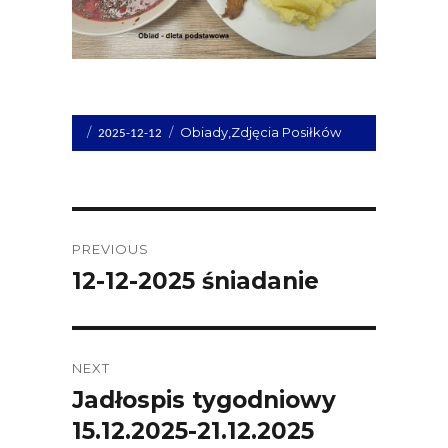
Opublikowano
Kategorie
Obiady
,
Zdjęcia Posiłków
2025-12-12
dnia
Post
PREVIOUS
navigation
12-12-2025 śniadanie
Previous
post:
NEXT
Jadłospis tygodniowy
Next
15.12.2025-21.12.2025
post: