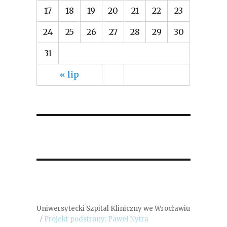
17
18
19
20
21
22
23
24
25
26
27
28
29
30
31
« lip
Uniwersytecki Szpital Kliniczny we Wrocławiu
Projekt podstrony: Paweł Nytra