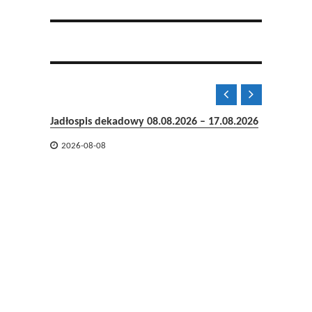


Jadłospis dekadowy 08.08.2026 – 17.08.2026

2026-08-08
06-08-2