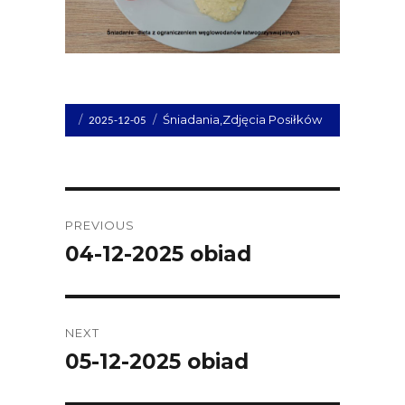
Opublikowano
Kategorie
Śniadania
,
Zdjęcia Posiłków
2025-12-05
dnia
Post
PREVIOUS
navigation
04-12-2025 obiad
Previous
post:
NEXT
05-12-2025 obiad
Next
post: