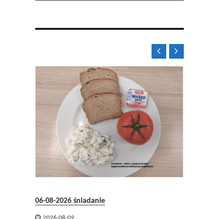


08.2026
06-08-2026 śniadanie
05-08-2


2026-08-09
2026-