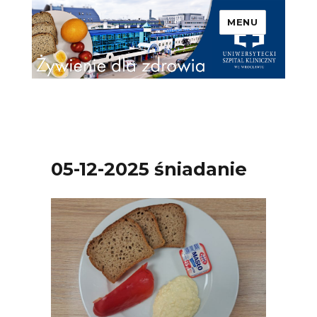
MENU
Uniwersytecki Szpital
Kliniczny we Wrocławiu –
Żywienie dla zdrowia
05-12-2025 śniadanie