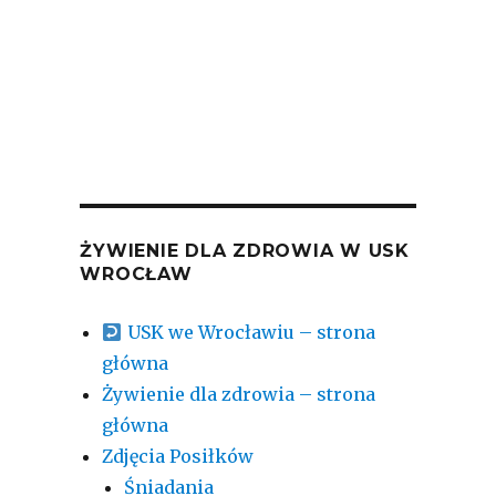
04-08-2

2026-
ŻYWIENIE DLA ZDROWIA W USK
WROCŁAW
USK we Wrocławiu – strona
główna
Żywienie dla zdrowia – strona
główna
Zdjęcia Posiłków
Śniadania