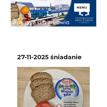
MENU
Uniwersytecki Szpital
Kliniczny we Wrocławiu –
Żywienie dla zdrowia
27-11-2025 śniadanie