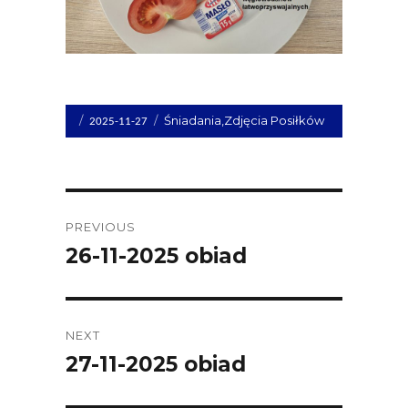
Opublikowano
Kategorie
Śniadania
,
Zdjęcia Posiłków
2025-11-27
dnia
Post
PREVIOUS
navigation
26-11-2025 obiad
Previous
post:
NEXT
27-11-2025 obiad
Next
post: