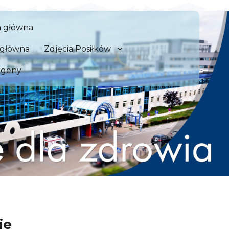
 Szpital Kliniczny we Wrocław
a główna
zdrowia
a główna
Zdjęcia Posiłków
rgeny
ie