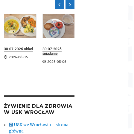


30-07-2026 obiad
30-07-2026
29-07-2026 obiad
29-07-2
śniadanie
śniadani


2026-08-06
2026-08-06


2026-08-06
2026-
ŻYWIENIE DLA ZDROWIA
W USK WROCŁAW
USK we Wrocławiu – strona
główna