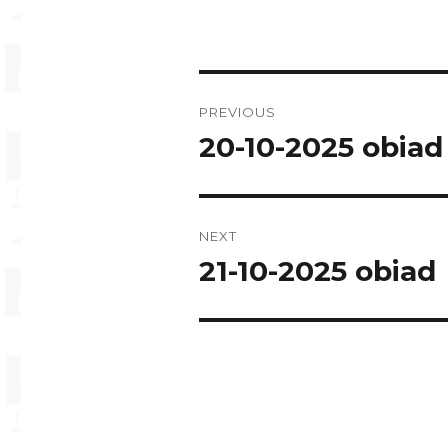
Post
PREVIOUS
navigation
20-10-2025 obiad
Previous
post:
NEXT
21-10-2025 obiad
Next
post: