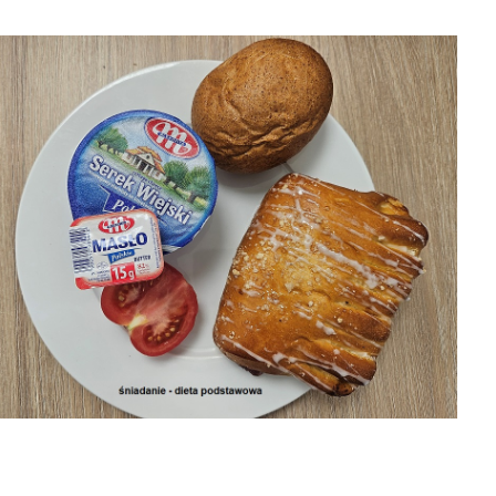
31-07-2026 obiad
6 obiad
03-08-2026
31-07-2026
śniadanie
śniadanie

2026-08-06
8-06


2026-08-06
2026-08-06