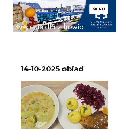
MENU
Uniwersytecki Szpital
Kliniczny we Wrocławiu –
Żywienie dla zdrowia
14-10-2025 obiad