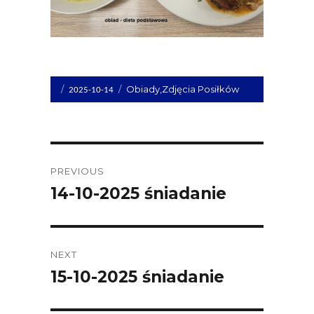
Opublikowano
Kategorie
Obiady
,
Zdjęcia Posiłków
2025-10-14
dnia
Post
PREVIOUS
navigation
14-10-2025 śniadanie
Previous
post:
NEXT
15-10-2025 śniadanie
Next
post: