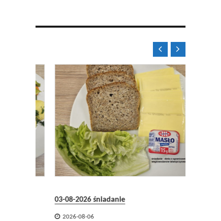


31-07-2
03-08-2026 śniadanie

2026-

2026-08-06