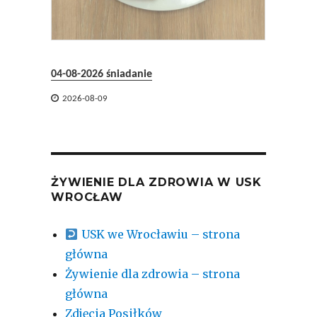

2026-
04-08-2026 śniadanie

2026-08-09
ŻYWIENIE DLA ZDROWIA W USK
WROCŁAW
USK we Wrocławiu – strona
główna
Żywienie dla zdrowia – strona
główna
Zdjęcia Posiłków