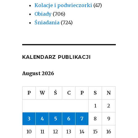
Kolacje i podwieczorki
(47)
Obiady
(706)
Śniadania
(724)
KALENDARZ PUBLIKACJI
August 2026
P
W
Ś
C
P
S
N
1
2
3
4
5
6
7
8
9
10
11
12
13
14
15
16