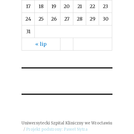
17
18
19
20
21
22
23
24
25
26
27
28
29
30
31
« lip
Uniwersytecki Szpital Kliniczny we Wrocławiu
Projekt podstrony: Paweł Nytra