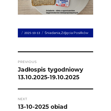
Opublikowano
Kategorie
Śniadania
,
Zdjęcia Posiłków
2025-10-13
dnia
Post
PREVIOUS
navigation
Jadłospis tygodniowy
Previous
13.10.2025-19.10.2025
post:
NEXT
13-10-2025 obiad
Next