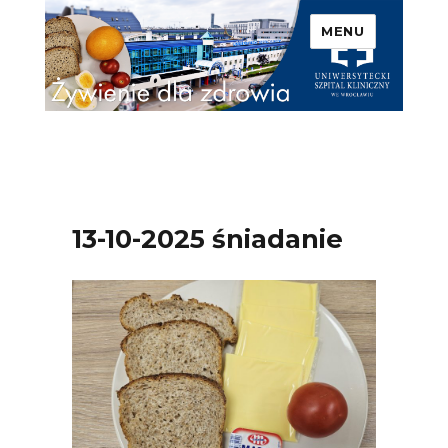
MENU
Uniwersytecki Szpital
Kliniczny we Wrocławiu –
Żywienie dla zdrowia
13-10-2025 śniadanie