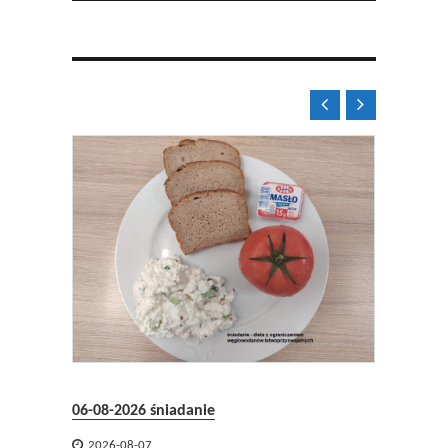


08.2026
06-08-2026 śniadanie
05-08-2


2026-08-07
2026-