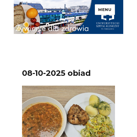
MENU
Uniwersytecki Szpital
Kliniczny we Wrocławiu –
Żywienie dla zdrowia
08-10-2025 obiad