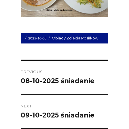
Opublikowano
Kategorie
Obiady
,
Zdjęcia Posiłków
2025-10-08
dnia
Post
PREVIOUS
navigation
08-10-2025 śniadanie
Previous
post:
NEXT
09-10-2025 śniadanie
Next
post: