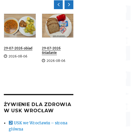


Jadłospis dekadowy
29.07.2026 –
07.08.2026

2026-08-06
28-07-2
29-07-2026 obiad
29-07-2026

2026-
śniadanie

2026-08-06

2026-08-06
ŻYWIENIE DLA ZDROWIA
W USK WROCŁAW
USK we Wrocławiu – strona
główna