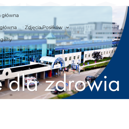
 Szpital Kliniczny we Wrocław
a główna
zdrowia
a główna
Zdjęcia Posiłków
rgeny