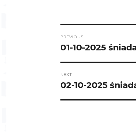
Post
PREVIOUS
navigation
01-10-2025 śniad
Previous
post:
NEXT
02-10-2025 śniad
Next
post: