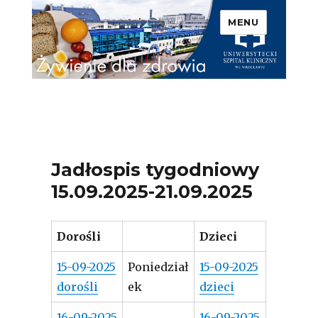
MENU
Uniwersytecki Szpital
Kliniczny we Wrocławiu –
Żywienie dla zdrowia
Jadłospis tygodniowy
15.09.2025-21.09.2025
Dorośli
Dzieci
15-09-2025
Poniedział
15-09-2025
dorośli
ek
dzieci
16-09-2025
16-09-2025