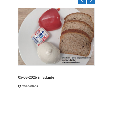


04-08-2
05-08-2026 śniadanie

2026-

2026-08-07