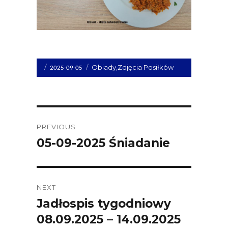
Opublikowano
Kategorie
Obiady
,
Zdjęcia Posiłków
2025-09-05
dnia
Post
PREVIOUS
navigation
05-09-2025 Śniadanie
Previous
post:
NEXT
Jadłospis tygodniowy
Next
08.09.2025 – 14.09.2025
post: