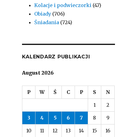
Kolacje i podwieczorki
(47)
Obiady
(706)
Śniadania
(724)
KALENDARZ PUBLIKACJI
August 2026
P
W
Ś
C
P
S
N
1
2
3
4
5
6
7
8
9
10
11
12
13
14
15
16