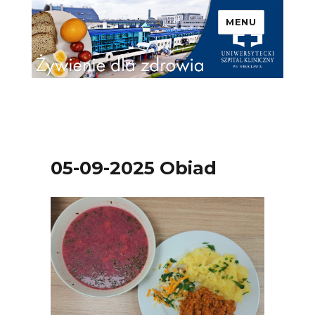
MENU
Uniwersytecki Szpital
Kliniczny we Wrocławiu –
Żywienie dla zdrowia
05-09-2025 Obiad