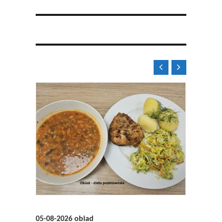


05-08-2026 obiad
05-08-2