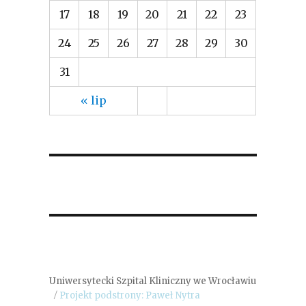
17
18
19
20
21
22
23
24
25
26
27
28
29
30
31
« lip
Uniwersytecki Szpital Kliniczny we Wrocławiu
Projekt podstrony: Paweł Nytra